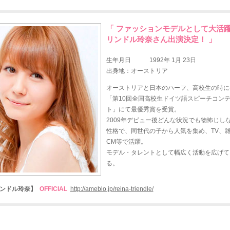
「 ファッションモデルとして大活
リンドル玲奈さん出演決定！ 」
生年月日 1992年 1月 23日
出身地：オーストリア
オーストリアと日本のハーフ、高校生の時に
「第10回全国高校生ドイツ語スピーチコン
ト」にて最優秀賞を受賞。
2009年デビュー後どんな状況でも物怖じし
性格で、同世代の子から人気を集め、TV、
CM等で活躍。
モデル・タレントとして幅広く活動を広げて
る。
ンドル玲奈】
OFFICIAL
http://ameblo.jp/reina-triendle/