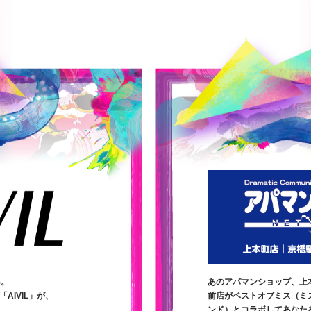
%。
あのアパマンショップ、上
AIVIL」が、
前店がベストオブミス（ミ
ンド）とコラボしてあなた