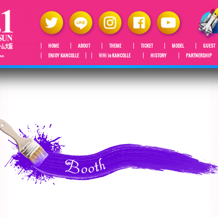
HOME
ABOUT
THEME
TICKET
MODEL
GUEST
ENJOY KANCOLLE
ViVi in KANCOLLE
HISTORY
PARTNERSHIP