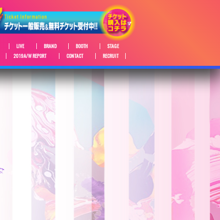
LIVE
BRAND
BOOTH
STAGE
2019A/W REPORT
CONTACT
RECRUIT