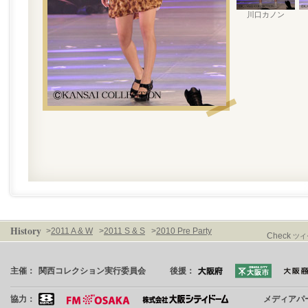
川口カノン
History
>
2011 A & W
>
2011 S & S
>
2010 Pre Party
Check
ツイ
主催：
関西コレクション実行委員会
後援：
協力：
メディアパ