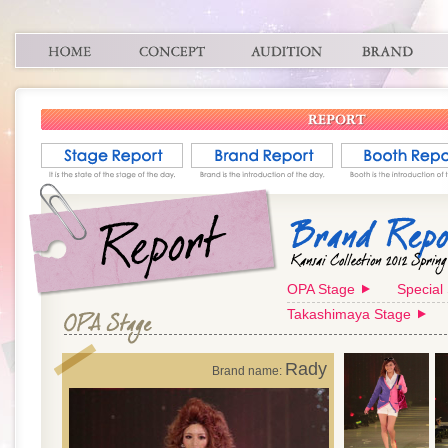
OPA Stage
Special
Takashimaya Stage
Rady
Brand name: