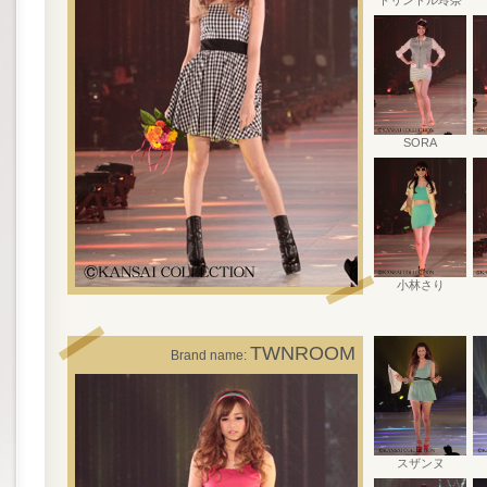
トリンドル玲奈
SORA
小林さり
TWNROOM
Brand name:
スザンヌ