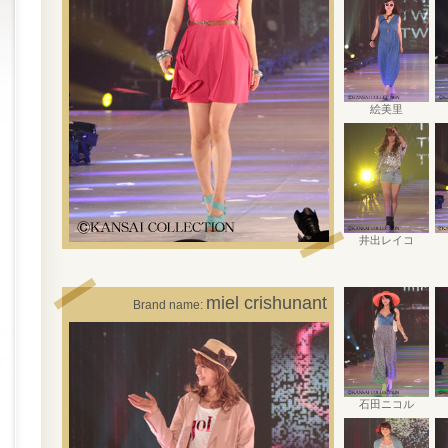
絵美里
井出レイコ
miel crishunant
Brand name:
石田ニコル