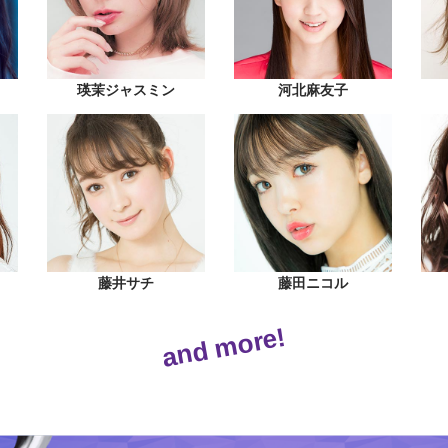
瑛茉ジャスミン
河北麻友子
藤井サチ
藤田ニコル
and more!