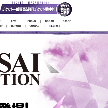
T
LIVE
BRAND
BOOTH
STAGE
IP
REPORT
CONTACT
RECRUIT