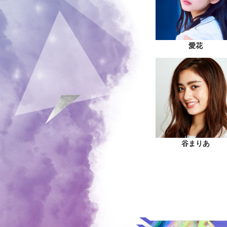
愛花
谷まりあ