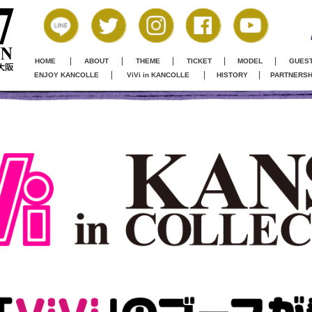
HOME
ABOUT
THEME
TICKET
MODEL
GUES
ENJOY KANCOLLE
ViVi in KANCOLLE
HISTORY
PARTNERSH